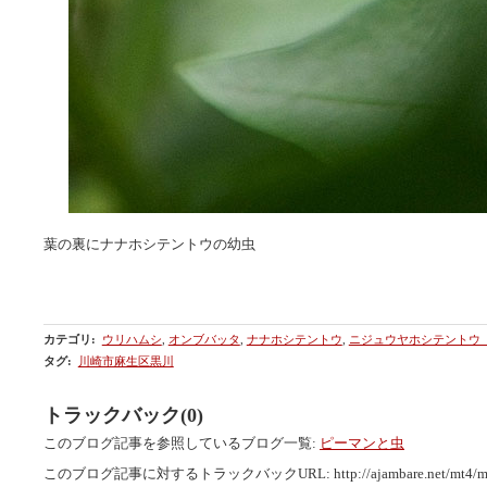
葉の裏にナナホシテントウの幼虫
カテゴリ
:
ウリハムシ
,
オンブバッタ
,
ナナホシテントウ
,
ニジュウヤホシテントウ
タグ
:
川崎市麻生区黒川
トラックバック(0)
このブログ記事を参照しているブログ一覧:
ピーマンと虫
このブログ記事に対するトラックバックURL:
http://ajambare.net/mt4/m