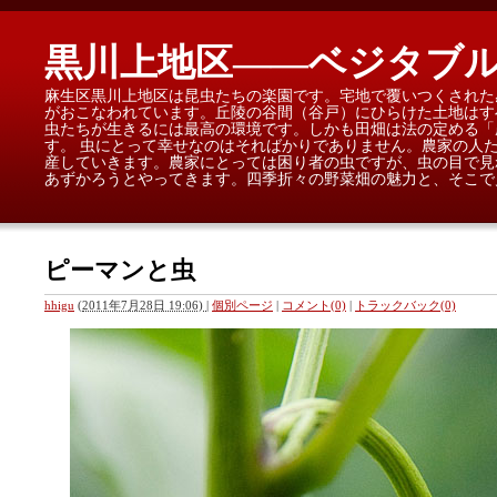
黒川上地区——ベジタブ
麻生区黒川上地区は昆虫たちの楽園です。宅地で覆いつくされた
がおこなわれています。丘陵の谷間（谷戸）にひらけた土地はす
虫たちが生きるには最高の環境です。しかも田畑は法の定める「
す。 虫にとって幸せなのはそればかりでありません。農家の人
産していきます。農家にとっては困り者の虫ですが、虫の目で見
あずかろうとやってきます。四季折々の野菜畑の魅力と、そこで
ピーマンと虫
hhigu
(
2011年7月28日 19:06)
|
個別ページ
|
コメント(0)
|
トラックバック(0)